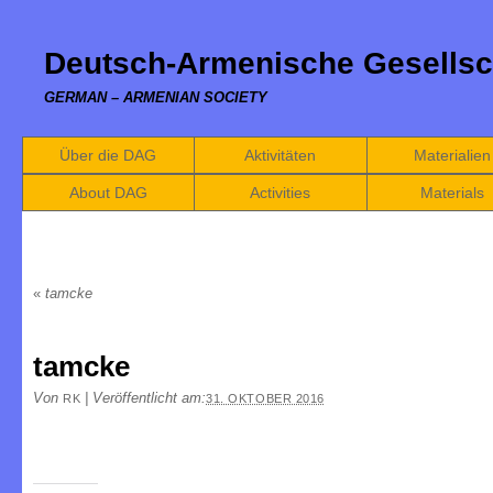
Deutsch-Armenische Gesellsc
GERMAN – ARMENIAN SOCIETY
Über die DAG
Aktivitäten
Materialien
About DAG
Activities
Materials
«
tamcke
tamcke
Von
|
Veröffentlicht am:
RK
31. OKTOBER 2016