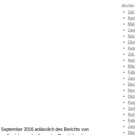
Archiv
Juli
Apri
Mär
Jan
Nov
Okt
Aug
Juli
Apri
Mär
Feb
Jan
Dez
Nov
Okt
Aug
Jun
Apri
Feb
Jan
September 2016 anlässlich des Berichts von
Dez