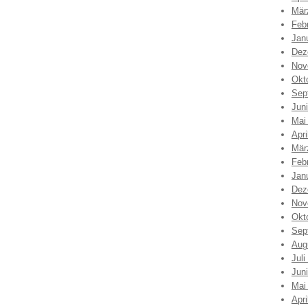
Mär
Feb
Jan
Dez
Nov
Okt
Sep
Jun
Mai
Apri
Mär
Feb
Jan
Dez
Nov
Okt
Sep
Aug
Juli
Jun
Mai
Apri