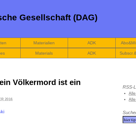
che Gesellschaft (DAG)
äten
Materialien
ADK
Abo&Mit
ies
Materials
ADK
Subscr.
ein Völkermord ist ein
RSS-L
Alle
ER 2016
All
Suche