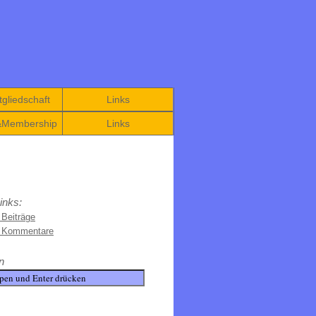
gliedschaft
Links
&Membership
Links
inks:
 Beiträge
e Kommentare
n