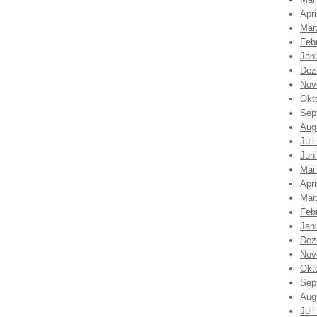
Apri
Mär
Feb
Jan
Dez
Nov
Okt
Sep
Aug
Juli
Jun
Mai
Apri
Mär
Feb
Jan
Dez
Nov
Okt
Sep
Aug
Juli