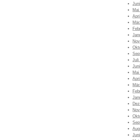
Jun
Mai
Apri
Mär
Feb
Jan
Nov
Okt
Sep
Juli
Jun
Mai
Apri
Mär
Feb
Jan
Dez
Nov
Okt
Sep
Aug
Jun