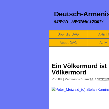
Deutsch-Armenis
GERMAN – ARMENIAN SOCIETY
Über die DAG
Aktivit
About DAG
Activit
Ein Völkermord ist 
Völkermord
Von
|
Veröffentlicht am:
RK
26. SEPTEMB