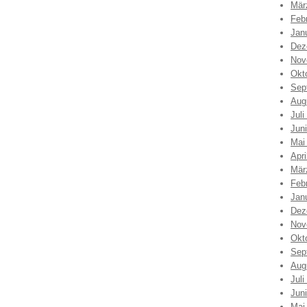
Mär
Feb
Jan
Dez
Nov
Okt
Sep
Aug
Juli
Jun
Mai
Apri
Mär
Feb
Jan
Dez
Nov
Okt
Sep
Aug
Juli
Jun
Mai