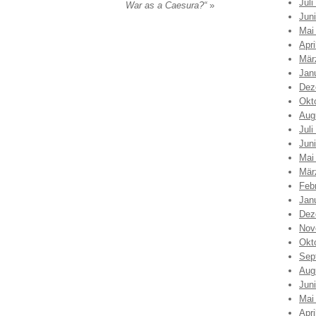
Juli
War as a Caesura?“
»
Jun
Mai
Apri
Mär
Jan
Dez
Okt
Aug
Juli
Jun
Mai
Mär
Feb
Jan
Dez
Nov
Okt
Sep
Aug
Jun
Mai
Apri