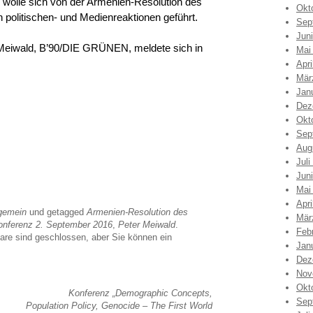
 wolle sich von der Armenien-Resolution des
Okt
n politischen- und Medienreaktionen geführt.
Sep
Jun
Meiwald, B’90/DIE GRÜNEN, meldete sich in
Mai
Apri
Mär
Jan
Dez
Okt
Sep
Aug
Juli
Jun
Mai
Apri
gemein
und getagged
Armenien-Resolution des
Mär
nferenz 2. September 2016
,
Peter Meiwald
.
Feb
re sind geschlossen, aber Sie können ein
Jan
Dez
Nov
Okt
Konferenz „Demographic Concepts,
Sep
Population Policy, Genocide – The First World