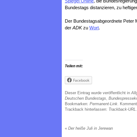
Spiegel Online
, die Bundesregierung
Bundestags distanzieren, zu heftige
Der Bundestagsabgeordnete Peter 
der
ADK
zu
Wort
.
Teilen mit:
Facebook
Dieser Eintrag wurde veröffentlicht in
All
Deutschen Bundestags
,
Bundespresseko
Bookmarken:
Permanent-Link
. Kommenta
Trackback hinterlassen:
Trackback-URL
.
«
Der heiße Juli in Jerewan