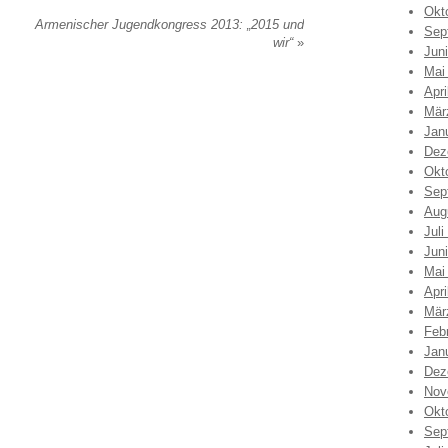
Okt
Armenischer Jugendkongress 2013: „2015 und
Sep
wir“
»
Jun
Mai
Apri
Mär
Jan
Dez
Okt
Sep
Aug
Juli
Jun
Mai
Apri
Mär
Feb
Jan
Dez
Nov
Okt
Sep