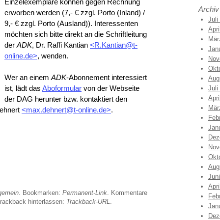
Einzelexemplare können gegen Rechnung
Archiv
erworben werden (7,- € zzgl. Porto (Inland) /
Juli
9,- € zzgl. Porto (Ausland)). Interessenten
Apri
möchten sich bitte direkt an die Schriftleitung
Mär
der
ADK
, Dr. Raffi Kantian
<R.Kantian@t-
Jan
online.de>
, wenden.
Nov
Okt
Wer an einem
ADK
-Abonnement interessiert
Aug
ist, lädt das
Aboformular
von der Webseite
Juli
Apri
der DAG herunter bzw. kontaktiert den
Mär
Dehnert
<max.dehnert@t-online.de>
.
Feb
Jan
Dez
Nov
Okt
Aug
Jun
Apri
gemein
. Bookmarken:
Permanent-Link
. Kommentare
Feb
Trackback hinterlassen:
Trackback-URL
.
Jan
Dez