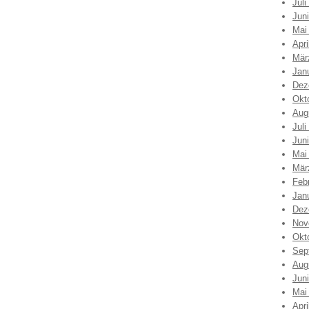
Juli
Jun
Mai
Apri
Mär
Jan
Dez
Okt
Aug
Juli
Jun
Mai
Mär
Feb
Jan
Dez
Nov
Okt
Sep
Aug
Jun
Mai
Apri