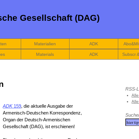
che Gesellschaft (DAG)
äten
Materialien
ADK
Abo&Mit
ies
Materials
ADK
Subscr.
n
RSS-L
Alle
All
ADK
159
, die aktuelle Ausgabe der
Armenisch-Deutschen Korrespondenz,
Suche
Organ der Deutsch-Armenischen
Gesellschaft
(DAG)
, ist erschienen!