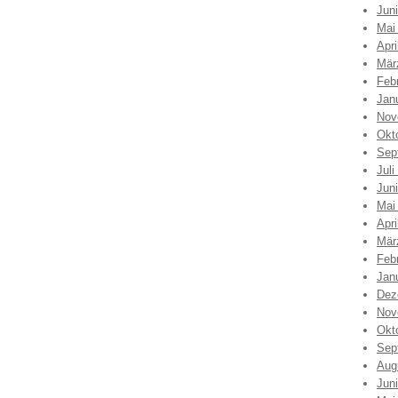
Jun
Mai
Apri
Mär
Feb
Jan
Nov
Okt
Sep
Juli
Jun
Mai
Apri
Mär
Feb
Jan
Dez
Nov
Okt
Sep
Aug
Jun