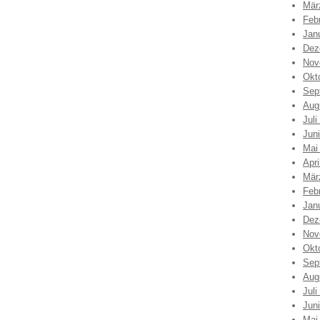
Mär
Feb
Jan
Dez
Nov
Okt
Sep
Aug
Juli
Jun
Mai
Apri
Mär
Feb
Jan
Dez
Nov
Okt
Sep
Aug
Juli
Jun
Mai