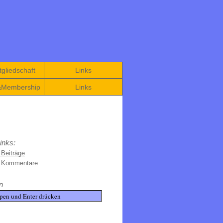
gliedschaft
Links
&Membership
Links
inks:
 Beiträge
e Kommentare
n