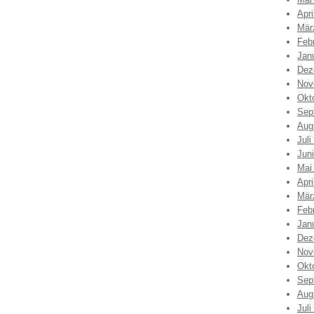
Apri
Mär
Feb
Jan
Dez
Nov
Okt
Sep
Aug
Juli
Jun
Mai
Apri
Mär
Feb
Jan
Dez
Nov
Okt
Sep
Aug
Juli