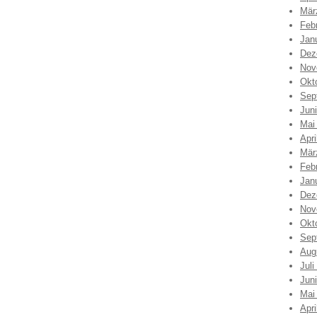
Mär
Feb
Jan
Dez
Nov
Okt
Sep
Jun
Mai
Apri
Mär
Feb
Jan
Dez
Nov
Okt
Sep
Aug
Juli
Jun
Mai
Apri