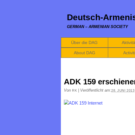
Deutsch-Armenis
GERMAN – ARMENIAN SOCIETY
Über die DAG
Aktivit
About DAG
Activit
ADK 159 erschiene
Von
|
Veröffentlicht am:
RK
28. JUNI 2013