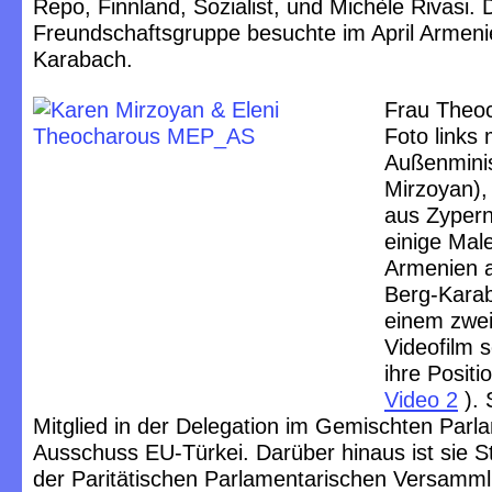
Repo, Finnland, Sozialist, und Michèle Rivasi. 
Freundschaftsgruppe besuchte im April Armeni
Karabach.
Frau Theo
Foto links 
Außenmini
Mirzoyan),
aus Zypern
einige Mal
Armenien a
Berg-Karab
einem zwei
Videofilm s
ihre Positio
Video 2
). 
Mitglied in der Delegation im Gemischten Parl
Ausschuss EU-Türkei. Darüber hinaus ist sie Ste
der Paritätischen Parlamentarischen Versam