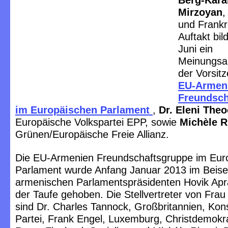
Berg-Kara
Mirzoyan
,
und Frankr
Auftakt bil
Juni ein
Meinungsa
der Vorsit
EU-Armen
Freundsch
im Europäischen Parlament
,
Dr. Eleni The
Europäische Volkspartei EPP, sowie
Michèle R
Grünen/Europäische Freie Allianz.
Die EU-Armenien Freundschaftsgruppe im Eur
Parlament wurde Anfang Januar 2013 im Beise
armenischen Parlamentspräsidenten Hovik Ap
der Taufe gehoben. Die Stellvertreter von Fra
sind Dr. Charles Tannock, Großbritannien, Kon
Partei, Frank Engel, Luxemburg, Christdemokra