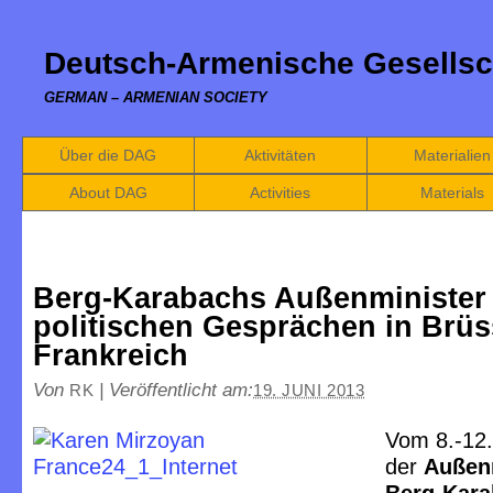
Deutsch-Armenische Gesellsc
GERMAN – ARMENIAN SOCIETY
Über die DAG
Aktivitäten
Materialien
About DAG
Activities
Materials
Berg-Karabachs Außenminister
politischen Gesprächen in Brüs
Frankreich
Von
|
Veröffentlicht am:
RK
19. JUNI 2013
Vom 8.-12. 
der
Außen