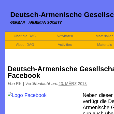
Deutsch-Armenische Gesellsc
GERMAN – ARMENIAN SOCIETY
Über die DAG
Aktivitäten
Materialien
About DAG
Activities
Materials
Deutsch-Armenische Gesellscha
Facebook
Von
|
Veröffentlicht am:
RK
23. MÄRZ 2013
Neben dieser
verfügt die D
Armenische G
nun auch übe