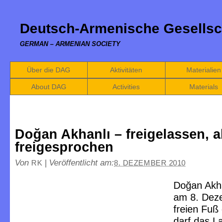
Deutsch-Armenische Gesellsc
GERMAN – ARMENIAN SOCIETY
Über die DAG
Aktivitäten
Materialien
About DAG
Activities
Materials
Doğan Akhanlı – freigelassen, a
freigesprochen
Von
|
Veröffentlicht am:
RK
8. DEZEMBER 2010
Doğan Akh
am 8. Dez
freien Fuß
darf das L