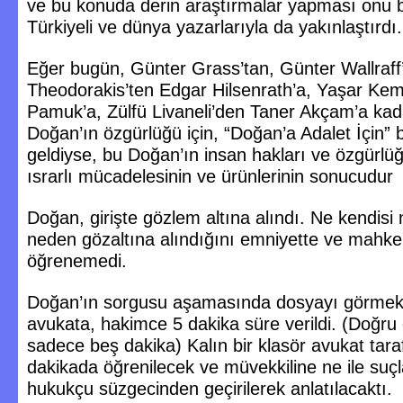
ve bu konuda derin araştırmalar yapması onu b
Türkiyeli ve dünya yazarlarıyla da yakınlaştırdı.
Eğer bugün, Günter Grass’tan, Günter Wallraff’
Theodorakis’ten Edgar Hilsenrath’a, Yaşar Ke
Pamuk’a, Zülfü Livaneli’den Taner Akçam’a kad
Doğan’ın özgürlüğü için, “Doğan’a Adalet İçin” 
geldiyse, bu Doğan’ın insan hakları ve özgürlüğü
ısrarlı mücadelesinin ve ürünlerinin sonucudur
Doğan, girişte gözlem altına alındı. Ne kendisi
neden gözaltına alındığını emniyette ve mah
öğrenemedi.
Doğan’ın sorgusu aşamasında dosyayı görmek
avukata, hakimce 5 dakika süre verildi. (Doğr
sadece beş dakika) Kalın bir klasör avukat tar
dakikada öğrenilecek ve müvekkiline ne ile suç
hukukçu süzgecinden geçirilerek anlatılacaktı.