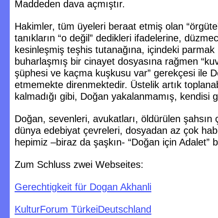
Maddeden dava açmıştır.
Hakimler, tüm üyeleri beraat etmiş olan “örgüte
tanıkların “o değil” dedikleri ifadelerine, düzm
kesinleşmiş teşhis tutanağına, içindeki parmak iz
buharlaşmış bir cinayet dosyasına rağmen “kuv
şüphesi ve kaçma kuşkusu var” gerekçesi ile Do
etmemekte direnmektedir. Üstelik artık toplanab
kalmadığı gibi, Doğan yakalanmamış, kendisi ge
Doğan, sevenleri, avukatları, öldürülen şahsın 
dünya edebiyat çevreleri, dosyadan az çok hab
hepimiz –biraz da şaşkın- “Doğan için Adalet” b
Zum Schluss zwei Webseites:
Gerechtigkeit für Dogan Akhanli
KulturForum TürkeiDeutschland