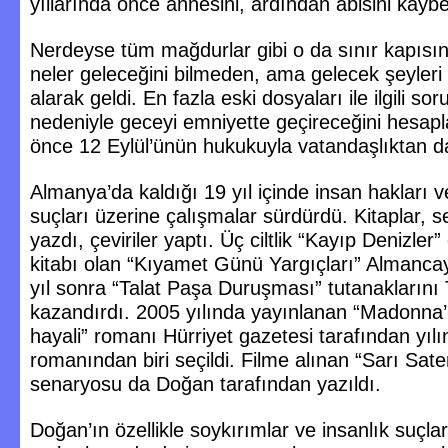
yıllarında önce annesini, ardından abisini kaybe
Nerdeyse tüm mağdurlar gibi o da sınır kapısı
neler geleceğini bilmeden, ama gelecek şeyleri
alarak geldi. En fazla eski dosyaları ile ilgili sor
nedeniyle geceyi emniyette geçireceğini hesapla
önce 12 Eylül’ünün hukukuyla vatandaşlıktan da
Almanya’da kaldığı 19 yıl içinde insan hakları v
suçları üzerine çalışmalar sürdürdü. Kitaplar, s
yazdı, çeviriler yaptı. Üç ciltlik “Kayıp Denizler”
kitabı olan “Kıyamet Günü Yargıçları” Almancay
yıl sonra “Talat Paşa Duruşması” tutanaklarını
kazandırdı. 2005 yılında yayınlanan “Madonna’
hayali” romanı Hürriyet gazetesi tarafından yılın
romanından biri seçildi. Filme alınan “Sarı Sate
senaryosu da Doğan tarafından yazıldı.
Doğan’ın özellikle soykırımlar ve insanlık suçla