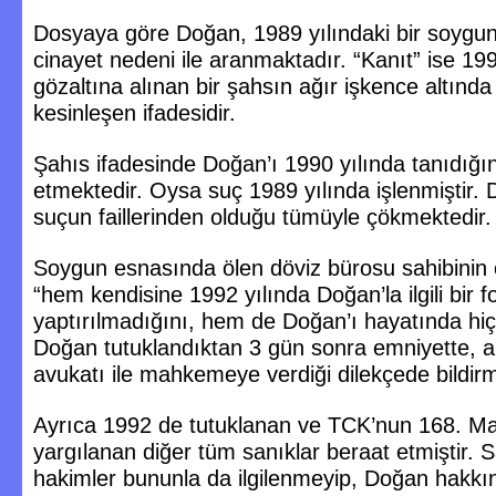
Dosyaya göre Doğan, 1989 yılındaki bir soygun 
cinayet nedeni ile aranmaktadır. “Kanıt” ise 199
gözaltına alınan bir şahsın ağır işkence altında
kesinleşen ifadesidir.
Şahıs ifadesinde Doğan’ı 1990 yılında tanıdığı
etmektedir. Oysa suç 1989 yılında işlenmiştir.
suçun faillerinden olduğu tümüyle çökmektedir.
Soygun esnasında ölen döviz bürosu sahibinin o
“hem kendisine 1992 yılında Doğan’la ilgili bir fo
yaptırılmadığını, hem de Doğan’ı hayatında hiç
Doğan tutuklandıktan 3 gün sonra emniyette, 
avukatı ile mahkemeye verdiği dilekçede bildirmi
Ayrıca 1992 de tutuklanan ve TCK’nun 168. Ma
yargılanan diğer tüm sanıklar beraat etmiştir. 
hakimler bununla da ilgilenmeyip, Doğan hakkı