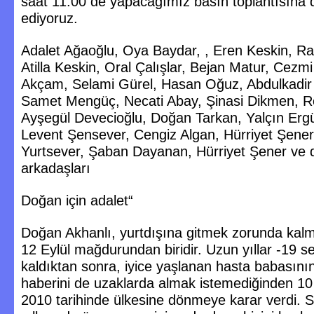
saat 11.00 de yapacağımız basın toplantısına 
ediyoruz.
Adalet Ağaoğlu, Oya Baydar, , Eren Keskin, Ra
Atilla Keskin, Oral Çalışlar, Bejan Matur, Cezm
Akçam, Selami Gürel, Hasan Oğuz, Abdulkadir
Samet Mengüç, Necati Abay, Şinasi Dikmen, Ro
Ayşegül Devecioğlu, Doğan Tarkan, Yalçın Er
Levent Şensever, Cengiz Algan, Hürriyet Şene
Yurtsever, Şaban Dayanan, Hürriyet Şener ve 
arkadaşları
Doğan için adalet“
Doğan Akhanlı, yurtdışına gitmek zorunda kalm
12 Eylül mağdurundan biridir. Uzun yıllar -19 
kaldıktan sonra, iyice yaşlanan hasta babasını
haberini de uzaklarda almak istemediğinden 1
2010 tarihinde ülkesine dönmeye karar verdi. 