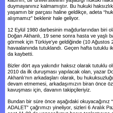
kadının, bir üniversitelinin yaşadığı hukuki haksı
duymayanınız kalmamıştır. Bu hukuki haksızlık
yaşamın bir parçası haline geldikçe, adeta “hu
alışmamız” beklenir hale geliyor.
12 Eylül 1980 darbesinin mağdurlarından biri o
Doğan Akhanlı, 19 sene sonra hasta ve yaşlı b
görmek için Türkiye’ye geldiğinde (10 Ağustos 
havaalanında tutuklandı. Geçen hafta tutuklu i
da kaybetti.
Bizler dört aya yakındır haksız olarak tutuklu ol
2010 da ilk duruşması yapılacak olan, yazar D
Akhanlı’nın arkadaşları olarak, bu hukuksuzluğ
devam etmemesi, arkadaşımızın biran önce ö
kavuşması için, davanın takipçileriyiz.
Bundan bir süre önce aşağıdaki okuyacağını
ADALET” çağrımızı yineliyor, sizleri 6 Aralık P