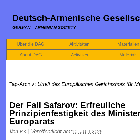
Deutsch-Armenische Gesellsc
GERMAN – ARMENIAN SOCIETY
Über die DAG
Aktivitäten
Materialien
About DAG
Activities
Materials
Tag-Archiv:
Urteil des Europäischen Gerichtshofs für 
Der Fall Safarov: Erfreuliche
Prinzipienfestigkeit des Ministe
Europarats
Von
|
Veröffentlicht am:
RK
10. JULI 2025