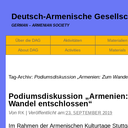
Deutsch-Armenische Gesellsc
GERMAN – ARMENIAN SOCIETY
Über die DAG
Aktivitäten
Materialien
About DAG
Activities
Materials
Tag-Archiv:
Podiumsdiskussion „Armenien: Zum Wandel
Podiumsdiskussion „Armenien
Wandel entschlossen“
Von
|
Veröffentlicht am:
RK
23. SEPTEMBER 2019
Im Rahmen der Armenischen Kulturtage Stuttg