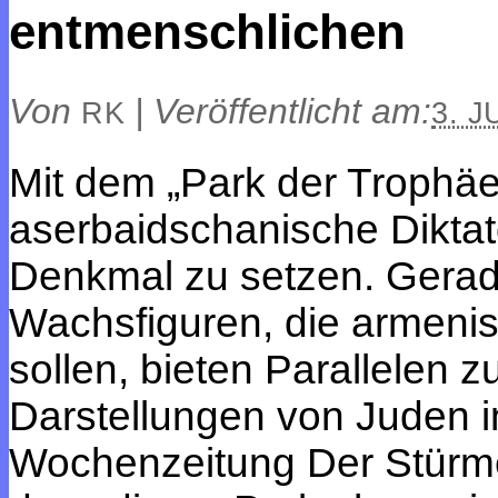
entmenschlichen
Von
|
Veröffentlicht am:
RK
3. J
Mit dem „Park der Trophäe
aserbaidschanische Diktato
Denkmal zu setzen. Gerad
Wachsfiguren, die armenis
sollen, bieten Parallelen 
Darstellungen von Juden i
Wochenzeitung Der Stürme