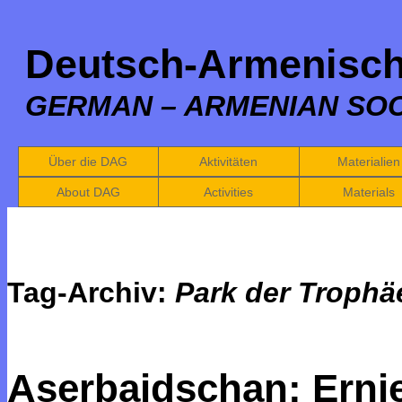
Deutsch-Armenisch
GERMAN – ARMENIAN SOC
Über die DAG
Aktivitäten
Materialien
About DAG
Activities
Materials
Tag-Archiv:
Park der Trophä
Aserbaidschan: Erni