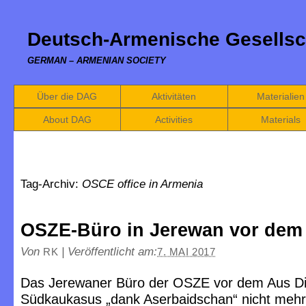
Deutsch-Armenische Gesellsc
GERMAN – ARMENIAN SOCIETY
Über die DAG
Aktivitäten
Materialien
About DAG
Activities
Materials
Tag-Archiv:
OSCE office in Armenia
OSZE-Büro in Jerewan vor dem
Von
|
Veröffentlicht am:
RK
7. MAI 2017
Das Jerewaner Büro der OSZE vor dem Aus D
Südkaukasus „dank Aserbaidschan“ nicht mehr