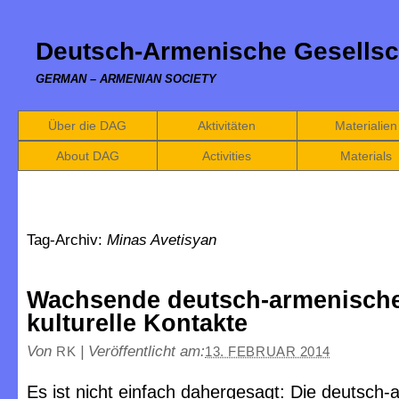
Deutsch-Armenische Gesellsc
GERMAN – ARMENIAN SOCIETY
Über die DAG
Aktivitäten
Materialien
About DAG
Activities
Materials
Tag-Archiv:
Minas Avetisyan
Wachsende deutsch-armenisch
kulturelle Kontakte
Von
|
Veröffentlicht am:
RK
13. FEBRUAR 2014
Es ist nicht einfach dahergesagt: Die deutsch