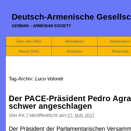
Deutsch-Armenische Gesellsc
GERMAN – ARMENIAN SOCIETY
Über die DAG
Aktivitäten
Materialien
About DAG
Activities
Materials
Tag-Archiv:
Luco Volontè
Der PACE-Präsident Pedro Agr
schwer angeschlagen
Von
|
Veröffentlicht am:
RK
27. MAI 2017
Der Präsident der Parlamentarischen Versamm