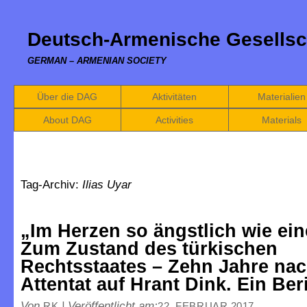
Deutsch-Armenische Gesellsc
GERMAN – ARMENIAN SOCIETY
Über die DAG
Aktivitäten
Materialien
About DAG
Activities
Materials
Tag-Archiv:
Ilias Uyar
„Im Herzen so ängstlich wie ein
Zum Zustand des türkischen
Rechtsstaates – Zehn Jahre na
Attentat auf Hrant Dink. Ein Ber
Von
|
Veröffentlicht am:
RK
22. FEBRUAR 2017