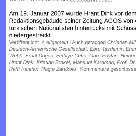
Am 19. Januar 2007 wurde Hrant Dink vor de
Redaktionsgebäude seiner Zeitung AGOS von 
türkischen Nationalisten hinterrücks mit Schüs
niedergestreckt.
Veröffentlicht in
Allgemein
|
Auch getagged
Christian Mi
Deutsch-Armenische Gesellschaft
,
Ebru Tasdemir
,
Emma
Webb
,
Erdal Doğan
,
Fethiye Cetin
,
Garo Paylan
,
Heinric
Hrant Dink
,
Kristian Brakel
,
Mahsuni Karaman
,
Prof. Dr
Raffi Kantian
,
Ragıp Zarakolu
|
Kommentare geschloss