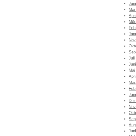
Jun
Mai
Apri
Mär
Feb
Jan
Nov
Okt
Sep
Juli
Jun
Mai
Apri
Mär
Feb
Jan
Dez
Nov
Okt
Sep
Aug
Jun