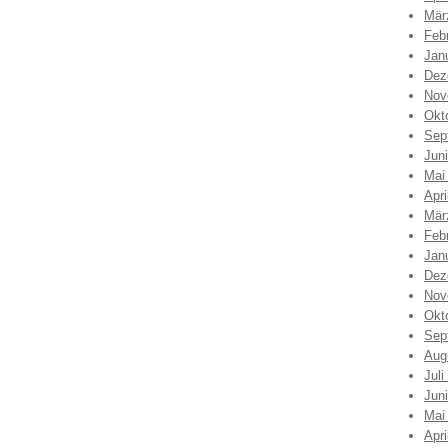
Mär
Feb
Jan
Dez
Nov
Okt
Sep
Jun
Mai
Apri
Mär
Feb
Jan
Dez
Nov
Okt
Sep
Aug
Juli
Jun
Mai
Apri