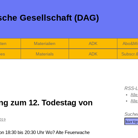
che Gesellschaft (DAG)
äten
Materialien
ADK
Abo&Mit
ies
Materials
ADK
Subscr.
RSS-L
Alle
ng zum 12. Todestag von
All
Suche
019
n 18:30 bis 20:30 Uhr Wo? Alte Feuerwache