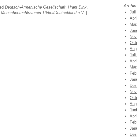
Archiv
ged
Deutsch-Armenische Gesellschaft
,
Hrant Dink
,
Juli
 Menschenrechtsverein Türkei/Deutschland e.V.
|
Apri
Mär
Jan
Nov
Okt
Aug
Juli
Apri
Mär
Feb
Jan
Dez
Nov
Okt
Aug
Jun
Apri
Feb
Jan
Dez