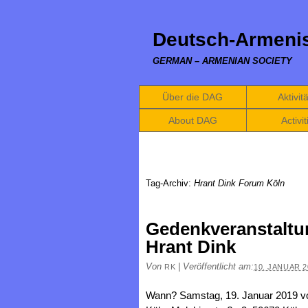
Deutsch-Armenis
GERMAN – ARMENIAN SOCIETY
Über die DAG
Aktivit
About DAG
Activit
Tag-Archiv:
Hrant Dink Forum Köln
Gedenkveranstaltu
Hrant Dink
Von
|
Veröffentlicht am:
RK
10. JANUAR 2
Wann? Samstag, 19. Januar 2019 vo