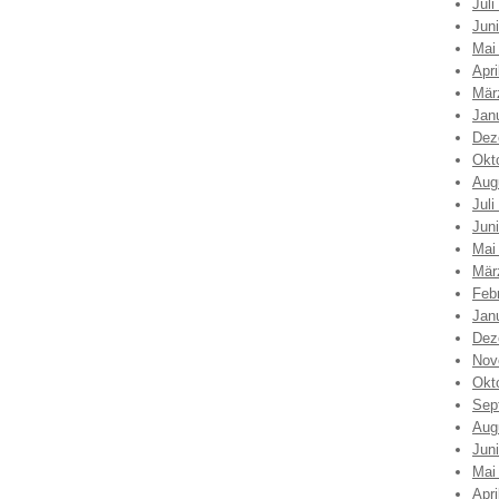
Juli
Jun
Mai
Apri
Mär
Jan
Dez
Okt
Aug
Juli
Jun
Mai
Mär
Feb
Jan
Dez
Nov
Okt
Sep
Aug
Jun
Mai
Apri