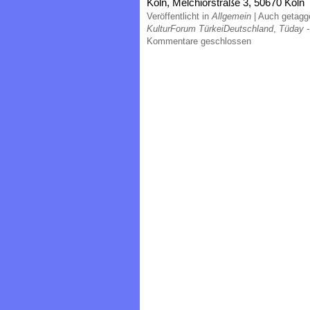
Köln, Melchiorstraße 3, 50670 Köln
Veröffentlicht in
Allgemein
|
Auch getag
KulturForum TürkeiDeutschland
,
Tüday -
Kommentare geschlossen