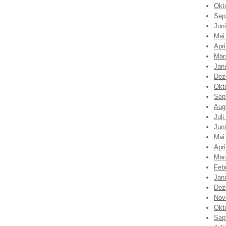
Okt
Sep
Jun
Mai
Apri
Mär
Jan
Dez
Okt
Sep
Aug
Juli
Jun
Mai
Apri
Mär
Feb
Jan
Dez
Nov
Okt
Sep