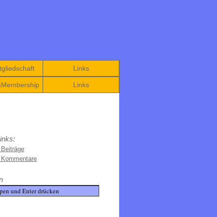
gliedschaft
Links
&Membership
Links
inks:
 Beiträge
e Kommentare
n