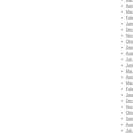
Apri
Mär
Feb
Jan
Dez
Nov
Okt
Sep
Aug
Juli
Jun
Mai
Apri
Mär
Feb
Jan
Dez
Nov
Okt
Sep
Aug
Juli