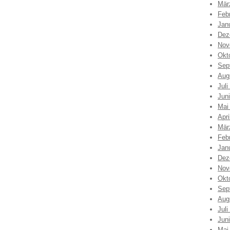
Mär
Feb
Jan
Dez
Nov
Okt
Sep
Aug
Juli
Jun
Mai
Apri
Mär
Feb
Jan
Dez
Nov
Okt
Sep
Aug
Juli
Jun
Mai