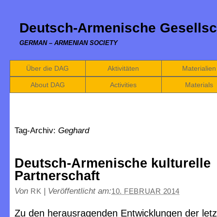
Deutsch-Armenische Gesellsc
GERMAN – ARMENIAN SOCIETY
Über die DAG
Aktivitäten
Materialien
About DAG
Activities
Materials
Tag-Archiv:
Geghard
Deutsch-Armenische kulturelle
Partnerschaft
Von
|
Veröffentlicht am:
RK
10. FEBRUAR 2014
Zu den herausragenden Entwicklungen der letz