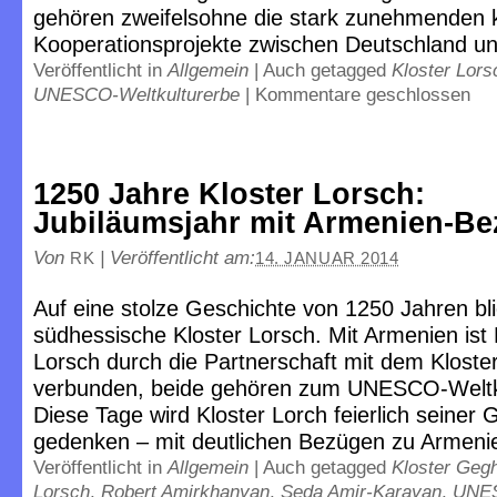
gehören zweifelsohne die stark zunehmenden k
Kooperationsprojekte zwischen Deutschland u
Veröffentlicht in
Allgemein
|
Auch getagged
Kloster Lors
UNESCO-Weltkulturerbe
|
Kommentare geschlossen
1250 Jahre Kloster Lorsch:
Jubiläumsjahr mit Armenien-B
Von
|
Veröffentlicht am:
RK
14. JANUAR 2014
Auf eine stolze Geschichte von 1250 Jahren bli
südhessische Kloster Lorsch. Mit Armenien ist 
Lorsch durch die Partnerschaft mit dem Klost
verbunden, beide gehören zum UNESCO-Weltk
Diese Tage wird Kloster Lorch feierlich seiner
gedenken – mit deutlichen Bezügen zu Armeni
Veröffentlicht in
Allgemein
|
Auch getagged
Kloster Geg
Lorsch
,
Robert Amirkhanyan
,
Seda Amir-Karayan
,
UNE