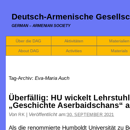
Deutsch-Armenische Gesellsc
GERMAN – ARMENIAN SOCIETY
Über die DAG
Aktivitäten
Materialien
About DAG
Activities
Materials
Tag-Archiv:
Eva-Maria Auch
Überfällig: HU wickelt Lehrstuhl
„Geschichte Aserbaidschans“ 
Von
|
Veröffentlicht am:
RK
30. SEPTEMBER 2021
Als die renommierte Humboldt Universität zu Be