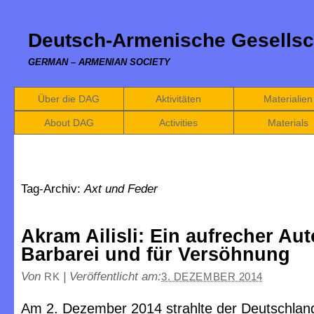
Deutsch-Armenische Gesellsc
GERMAN – ARMENIAN SOCIETY
Über die DAG
Aktivitäten
Materialien
About DAG
Activities
Materials
Tag-Archiv:
Axt und Feder
Akram Ailisli: Ein aufrecher Au
Barbarei und für Versöhnung
Von
|
Veröffentlicht am:
RK
3. DEZEMBER 2014
Am 2. Dezember 2014 strahlte der Deutschlan