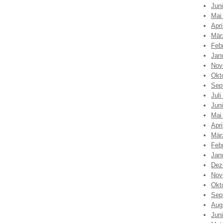
Jun
Mai
Apri
Mär
Feb
Jan
Nov
Okt
Sep
Juli
Jun
Mai
Apri
Mär
Feb
Jan
Dez
Nov
Okt
Sep
Aug
Jun