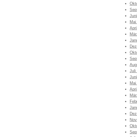
Okt
Sep
Jun
Mai
Apri
Mär
Jan
Dez
Okt
Sep
Aug
Juli
Jun
Mai
Apri
Mär
Feb
Jan
Dez
Nov
Okt
Sep