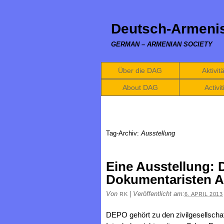
Deutsch-Armenis
GERMAN – ARMENIAN SOCIETY
Über die DAG
Aktivit
About DAG
Activit
Tag-Archiv:
Ausstellung
Eine Ausstellung: D
Dokumentaristen A
Von
|
Veröffentlicht am:
RK
6. APRIL 2013
DEPO gehört zu den zivilgesellschaf