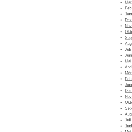
Mär
Feb
Jan
Dez
Nov
Okt
Sep
Aug
Juli
Jun
Mai
Apri
Mär
Feb
Jan
Dez
Nov
Okt
Sep
Aug
Juli
Jun
Mai