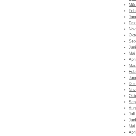
Mär
Feb
Jan
Dez
Nov
Okt
Sep
Jun
Mai
Apri
Mär
Feb
Jan
Dez
Nov
Okt
Sep
Aug
Juli
Jun
Mai
Apri