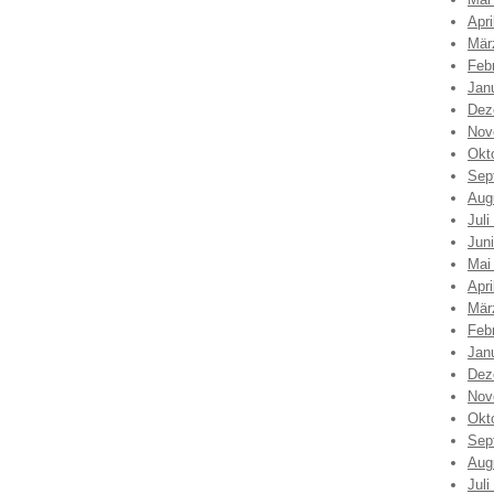
Apri
Mär
Feb
Jan
Dez
Nov
Okt
Sep
Aug
Juli
Jun
Mai
Apri
Mär
Feb
Jan
Dez
Nov
Okt
Sep
Aug
Juli