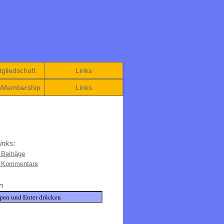
gliedschaft
Links
&Membership
Links
inks:
 Beiträge
e Kommentare
n