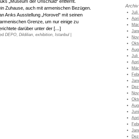
muks „Museum der Unschuld“ entfernt.
Archiv
t ein Zuhause, auch mit armenischen Bezügen.
Juli
n Arıks Ausstellung „Horovel“ mit seinen
Apri
h-armenischen Grenze, um nur einige zu
Mär
richtete darüber unter der […]
Jan
ged
DEPO
,
Dildilian
,
exhibition
,
Istanbul
|
Nov
Okt
Aug
Juli
Apri
Mär
Feb
Jan
Dez
Nov
Okt
Aug
Jun
Apri
Feb
Jan
Dez