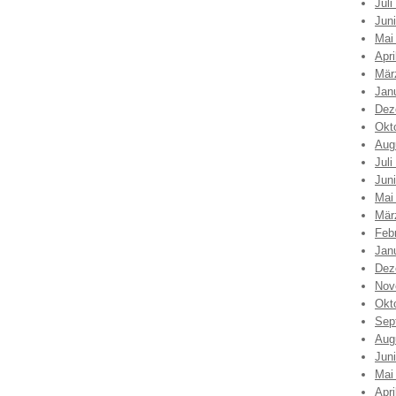
Juli
Jun
Mai
Apri
Mär
Jan
Dez
Okt
Aug
Juli
Jun
Mai
Mär
Feb
Jan
Dez
Nov
Okt
Sep
Aug
Jun
Mai
Apri