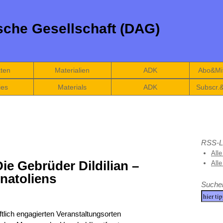
che Gesellschaft (DAG)
äten
Materialien
ADK
Abo&Mit
ies
Materials
ADK
Subscr.
RSS-L
Alle
ie Gebrüder Dildilian –
All
natoliens
Suche
tlich engagierten Veranstaltungsorten