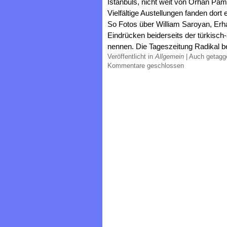
Istanbuls, nicht weit von Orhan Pa
Vielfältige Austellungen fanden dor
So Fotos über William Saroyan, Erha
Eindrücken beiderseits der türkisc
nennen. Die Tageszeitung Radikal be
Veröffentlicht in
Allgemein
|
Auch getag
Kommentare geschlossen