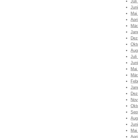
Juli
Jun
Mai
Apri
Mär
Jan
Dez
Okt
Aug
Juli
Jun
Mai
Mär
Feb
Jan
Dez
Nov
Okt
Sep
Aug
Jun
Mai
Apri