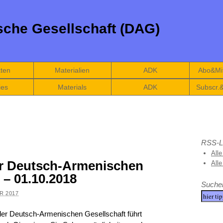
che Gesellschaft (DAG)
äten
Materialien
ADK
Abo&Mit
ies
Materials
ADK
Subscr.
RSS-L
Alle
r Deutsch-Armenischen
All
. – 01.10.2018
Suche
R 2017
der Deutsch-Armenischen Gesellschaft führt