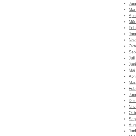
Jun
Mai
Apri
Mär
Feb
Jan
Nov
Okt
Sep
Juli
Jun
Mai
Apri
Mär
Feb
Jan
Dez
Nov
Okt
Sep
Aug
Jun