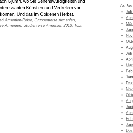
nach Gjumri, wo Sie Sehenswürdigkeiten und
Archiv
nteressanten Künstlern und Vertretern von
Juli
 können. Und das im Goldenen Herbst.
Apri
ged
Armenien-Reise
,
Gruppenreise Armenien
,
Mär
ise Armenien
,
Studienreise Armenien 2018
,
Tobit
Jan
Nov
Okt
Aug
Juli
Apri
Mär
Feb
Jan
Dez
Nov
Okt
Aug
Jun
Apri
Feb
Jan
Dez