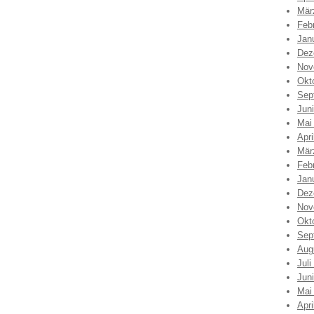
Mär
Feb
Jan
Dez
Nov
Okt
Sep
Jun
Mai
Apri
Mär
Feb
Jan
Dez
Nov
Okt
Sep
Aug
Juli
Jun
Mai
Apri