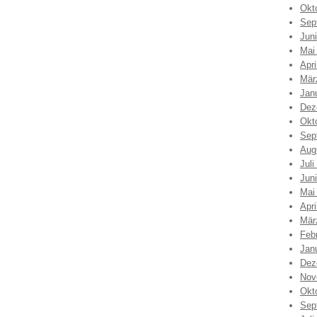
Okt
Sep
Jun
Mai
Apri
Mär
Jan
Dez
Okt
Sep
Aug
Juli
Jun
Mai
Apri
Mär
Feb
Jan
Dez
Nov
Okt
Sep