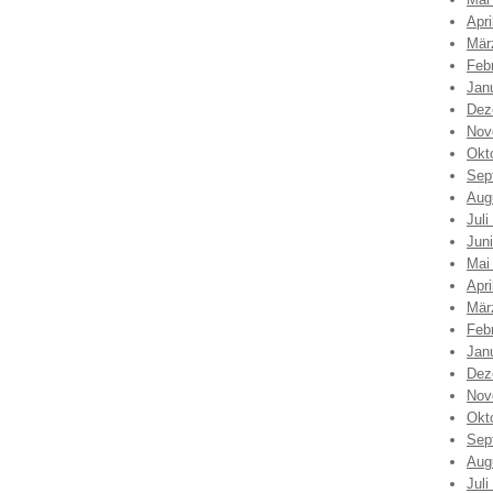
Apri
Mär
Feb
Jan
Dez
Nov
Okt
Sep
Aug
Juli
Jun
Mai
Apri
Mär
Feb
Jan
Dez
Nov
Okt
Sep
Aug
Juli