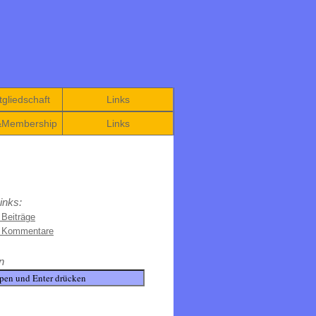
gliedschaft
Links
&Membership
Links
inks:
 Beiträge
e Kommentare
n