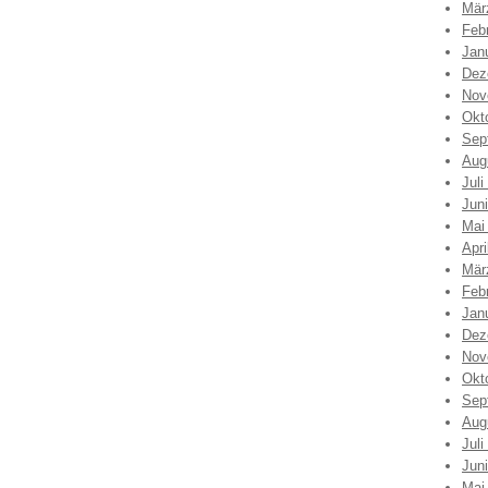
Mär
Feb
Jan
Dez
Nov
Okt
Sep
Aug
Juli
Jun
Mai
Apri
Mär
Feb
Jan
Dez
Nov
Okt
Sep
Aug
Juli
Jun
Mai