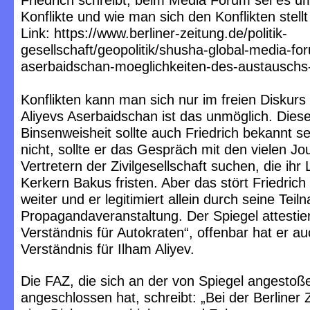
Friedrich schreibt, beim Media Forum sei es u
Konflikte und wie man sich den Konflikten stell
Link: https://www.berliner-zeitung.de/politik-
gesellschaft/geopolitik/shusha-global-media-fo
aserbaidschan-moeglichkeiten-des-austauschs-
Konflikten kann man sich nur im freien Diskurs 
Aliyevs Aserbaidschan ist das unmöglich. Dies
Binsenweisheit sollte auch Friedrich bekannt s
nicht, sollte er das Gespräch mit den vielen Jo
Vertretern der Zivilgesellschaft suchen, die ihr
Kerkern Bakus fristen. Aber das stört Friedrich
weiter und er legitimiert allein durch seine Tei
Propagandaveranstaltung. Der Spiegel attestier
Verständnis für Autokraten“, offenbar hat er au
Verständnis für Ilham Aliyev.
Die FAZ, die sich an der von Spiegel angestoß
angeschlossen hat, schreibt: „Bei der Berliner Z