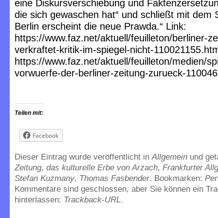
eine Diskursverschiebung und Faktenzersetzu
die sich gewaschen hat“ und schließt mit dem S
Berlin erscheint die neue Prawda.“ Link:
https://www.faz.net/aktuell/feuilleton/berliner-ze
verkraftet-kritik-im-spiegel-nicht-110021155.htm
https://www.faz.net/aktuell/feuilleton/medien/sp
vorwuerfe-der-berliner-zeitung-zurueck-11004
Teilen mit:
Facebook
Dieser Eintrag wurde veröffentlicht in
Allgemein
und ge
Zeitung
,
das kulturelle Erbe von Arzach
,
Frankfurter Al
Stefan Kuzmany
,
Thomas Fasbender
. Bookmarken:
Per
Kommentare sind geschlossen, aber Sie können ein Tr
hinterlassen:
Trackback-URL
.