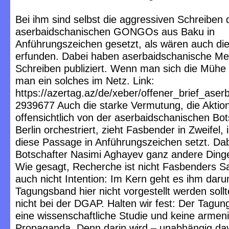
Bei ihm sind selbst die aggressiven Schreiben 
aserbaidschanischen GONGOs aus Baku in
Anführungszeichen gesetzt, als wären auch die
erfunden. Dabei haben aserbaidschanische Me
Schreiben publiziert. Wenn man sich die Mühe 
man ein solches im Netz. Link:
https://azertag.az/de/xeber/offener_brief_as
2939677 Auch die starke Vermutung, die Aktion
offensichtlich von der aserbaidschanischen Bot
Berlin orchestriert, zieht Fasbender in Zweifel,
diese Passage in Anführungszeichen setzt. Dab
Botschafter Nasimi Aghayev ganz andere Dinge
Wie gesagt, Recherche ist nicht Fasbenders S
auch nicht Intention: Im Kern geht es ihm dar
Tagungsband hier nicht vorgestellt werden soll
nicht bei der DGAP. Halten wir fest: Der Tagun
eine wissenschaftliche Studie und keine armen
Propaganda. Denn darin wird – unabhängig d