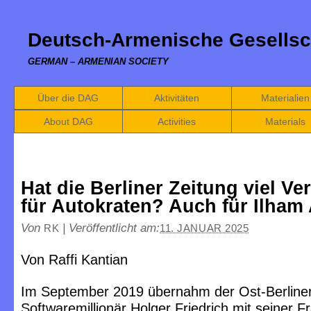
Deutsch-Armenische Gesellsc
GERMAN – ARMENIAN SOCIETY
Über die DAG
Aktivitäten
Materialien
About DAG
Activities
Materials
Hat die Berliner Zeitung viel Ve
für Autokraten? Auch für Ilham 
Von
|
Veröffentlicht am:
RK
11. JANUAR 2025
Von Raffi Kantian
Im September 2019 übernahm der Ost-Berline
Softwaremillionär Holger Friedrich mit seiner Fr