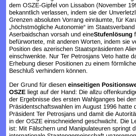
dem OSZE-Gipfel von Lissabon (November 19
bekanntlich verlassen, indem sie der Unverletzl
Grenzen absoluten Vorrang einräumte, für Ka
„höchstmögliche Autonomie“ im Staatsverband
Aserbaidschan vorsah und eine
Stufenlösung
f
befürwortete, mit anderen Worten, indem sie vo
Position des azerischen Staatspräsidenten Alie
einschwenkte. Nur Ter Petrosjans Veto hatte d
Erhebung dieser Positionen zu einem förmlic
Beschluß verhindern können.
Der Grund für diesen
einseitigen Positionsw
OSZE
liegt auf der Hand: Die allzu offenkundi
der Ergebnisse des ersten Wahlganges bei de
Präsidentschaftswahlen im August 1996 hatte di
Präsident Ter Petrosjans und damit die Autorit
in der OSZE einschneidend geschwächt. Die L
ist: Mit Fälschern und Manipulateuren springt d
internationale Staatengemeinschaft unzeremon