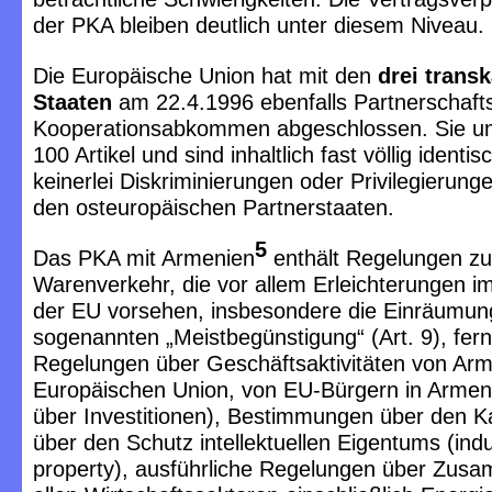
der PKA bleiben deutlich unter diesem Niveau.
Die Europäische Union hat mit den
drei trans
Staaten
am 22.4.1996 ebenfalls Partnerschaft
Kooperationsabkommen abgeschlossen. Sie u
100 Artikel und sind inhaltlich fast völlig identis
keinerlei Diskriminierungen oder Privilegierun
den osteuropäischen Partnerstaaten.
5
Das PKA mit Armenien
enthält Regelungen z
Warenverkehr, die vor allem Erleichterungen i
der EU vorsehen, insbesondere die Einräumun
sogenannten „Meistbegünstigung“ (Art. 9), fern
Regelungen über Geschäftsaktivitäten von Arm
Europäischen Union, von EU-Bürgern in Armeni
über Investitionen), Bestimmungen über den Ka
über den Schutz intellektuellen Eigentums (indu
property), ausführliche Regelungen über Zusa