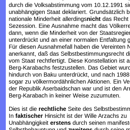
durch die Volksabstimmung vom 10.12.1991 si
unabhängigen Staat deklariert. Grundsätzlich b
nationale Minderheit allerdings
nicht
das Recht 
Sezession. Eine Ausnahme macht das Völkerre
dann, wenn die Minderheit von der Staatsregie
unterdrückt und an einer normalen Entfaltung g
Für diesen Ausnahmefall haben die Vereinten 
anerkannt, daß das Selbstbestimmungsrecht d
vom Staat rechtfertigt. Diese Konstellation ist a
Berg-Karabachs festzustellen. Das Gebiet wur
hindurch von Baku unterdrückt, und nach 198
sogar zu völkermordähnlichen Aktionen. Ein Ver
der Republik Aserbaidschan war und ist den A
Berg-Karabach in keiner Weise zuzumuten.
Dies ist die
rechtliche
Seite des Selbstbestim
In
faktischer
Hinsicht ist der Wille Arzachs zu
Unabhängigkeit
erstens
durch seinen manifest
Selbstbehauptung und
zweitens
durch seine mi