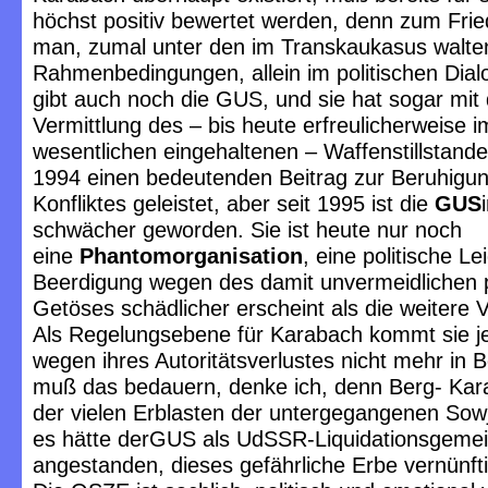
höchst positiv bewertet werden, denn zum Fr
man, zumal unter den im Transkaukasus walt
Rahmenbedingungen, allein im politischen Dial
gibt auch noch die GUS, und sie hat sogar mit 
Vermittlung des – bis heute erfreulicherweise i
wesentlichen eingehaltenen – Waffenstillstand
1994 einen bedeutenden Beitrag zur Beruhigu
Konfliktes geleistet, aber seit 1995 ist die
GUS
schwächer geworden. Sie ist heute nur noch
eine
Phantomorganisation
, eine politische L
Beerdigung wegen des damit unvermeidlichen p
Getöses schädlicher erscheint als die weitere
Als Regelungsebene für Karabach kommt sie je
wegen ihres Autoritätsverlustes nicht mehr in 
muß das bedauern, denke ich, denn Berg- Kara
der vielen Erblasten der untergegangenen Sow
es hätte derGUS als UdSSR-Liquidationsgemei
angestanden, dieses gefährliche Erbe vernünft