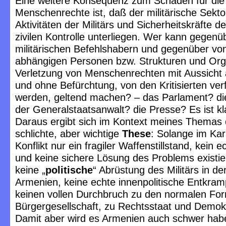
Eine weitere Konsequenz zum Schaden für die
Menschenrechte ist, daß der militärische Sekto
Aktivitäten der Militärs und Sicherheitskräfte de
zivilen Kontrolle unterliegen. Wer kann gegenü
militärischen Befehlshabern und gegenüber vo
abhängigen Personen bzw. Strukturen und Org
Verletzung von Menschenrechten mit Aussicht 
und ohne Befürchtung, von den Kritisierten verf
werden, geltend machen? – das Parlament? di
der Generalstaatsanwalt? die Presse? Es ist kl
Daraus ergibt sich im Kontext meines Themas 
schlichte, aber wichtige
These
: Solange im Ka
Konflikt nur ein fragiler Waffenstillstand, kein e
und keine sichere Lösung des Problems existie
keine „
politische
“ Abrüstung des Militärs in de
Armenien, keine echte innenpolitische Entkra
keinen vollen Durchbruch zu den normalen Fo
Bürgergesellschaft, zu Rechtsstaat und Demok
Damit aber wird es Armenien auch schwer habe