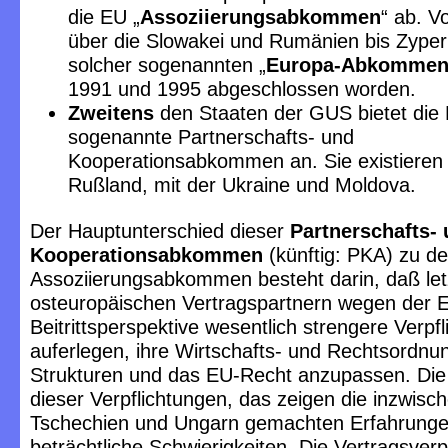
die EU „
Assoziierungsabkommen
“ ab. V
über die Slowakei und Rumänien bis Zyper
solcher sogenannten „
Europa-Abkomme
1991 und 1995 abgeschlossen worden.
Zweitens
den Staaten der GUS bietet die
sogenannte Partnerschafts- und
Kooperationsabkommen an. Sie existieren 
Rußland, mit der Ukraine und Moldova.
Der Hauptunterschied dieser
Partnerschafts-
Kooperationsabkommen
(künftig: PKA) zu d
Assoziierungsabkommen besteht darin, daß let
osteuropäischen Vertragspartnern wegen der 
Beitrittsperspektive wesentlich strengere Verpf
auferlegen, ihre Wirtschafts- und Rechtsordnu
Strukturen und das EU-Recht anzupassen. Die 
dieser Verpflichtungen, das zeigen die inzwisc
Tschechien und Ungarn gemachten Erfahrungen
beträchtliche Schwierigkeiten. Die Vertragsverp