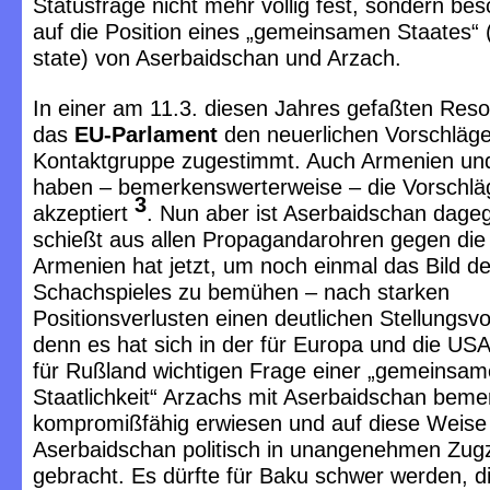
Statusfrage nicht mehr völlig fest, sondern bes
auf die Position eines „gemeinsamen Staates
state) von Aserbaidschan und Arzach.
In einer am 11.3. diesen Jahres gefaßten Resol
das
EU-Parlament
den neuerlichen Vorschläge
Kontaktgruppe zugestimmt. Auch Armenien un
haben – bemerkenswerterweise – die Vorschlä
3
akzeptiert
. Nun aber ist Aserbaidschan dage
schießt aus allen Propagandarohren gegen di
Armenien hat jetzt, um noch einmal das Bild d
Schachspieles zu bemühen – nach starken
Positionsverlusten einen deutlichen Stellungsvor
denn es hat sich in der für Europa und die US
für Rußland wichtigen Frage einer „gemeinsa
Staatlichkeit“ Arzachs mit Aserbaidschan bem
kompromißfähig erwiesen und auf diese Weise
Aserbaidschan politisch in unangenehmen Zu
gebracht. Es dürfte für Baku schwer werden, d