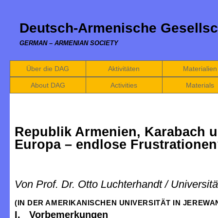
Deutsch-Armenische Gesellsc
GERMAN – ARMENIAN SOCIETY
Über die DAG
Aktivitäten
Materialien
About DAG
Activities
Materials
Republik Armenien, Karabach 
Europa – endlose Frustratione
Von Prof. Dr. Otto Luchterhandt / Universi
(IN DER AMERIKANISCHEN UNIVERSITÄT IN JEREWAN,
I. Vorbemerkungen