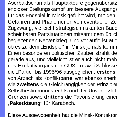
Aserbaidschan als Hauptakteure gegenübersitz
endloser Stellungskampf um bessere Ausgangs
für das Endspiel in Minsk geführt wird, mit de
Gefahren und Phänomenen von eventueller Zei
Zugzwang, vielleicht strategisch riskanten Bau
scheinbaren Pattsituationen mitsamt dem übli
begleitenden Nervenkrieg. Und vorläufig ist au
ob es zu dem „Endspiel“ in Minsk jemals komm
Einen besonderen politischen Zauber strahlt de
gerade aus, und vielleicht ist er auch nicht meh
des Exekutivorgans der GUS. In zwei Schlüsse
die „Partie“ bis 1995/96 ausgeglichen:
erstens
von Arzach als Konfliktpartei war ebenso aner
wie
zweitens
die Gleichrangigkeit der Prinzipi
Selbstbestimmungsrechts und der Unverletzlich
Grenzen sowie
drittens
die Favorisierung eine
„
Paketlösung
“ für Karabach.
Diese Ausgewogenheit hat die Minsk-Kontaktg