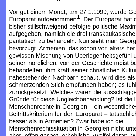
Vor gut einem Monat, am 27.1.1999, wurde Ge
1
Europarat aufgenommen
. Der Europarat hat 
bisher stillschweigend befolgte politische Maxi
aufgegeben, nämlich die drei transkaukasisch
paritätisch zu behandeln. Nun sieht man Georg
bevorzugt. Armenien, das schon von alters her 
gewissen Mischung von Überlegenheitsgefühl 
seinen nördlichen, von der Geschichte meist b
behandelten, ihm kraft seiner christlichen Kultu
nahestehenden Nachbarn schaut, wird dies als
schmerzenden Stich empfunden haben; es fühl
zurückgesetzt. Welches waren die ausschlag
Gründe für diese Ungleichbehandlung? Ist die 
Menschenrechte in Georgien – ein wesentliche
Beitrittskriterium für den Europarat – tatsächlic
besser als in Armenien? Zwar habe ich die
Menschenrechtssituation in Georgien nicht unt
aber, offen gesagt, erhebliche Zweifel daran. 