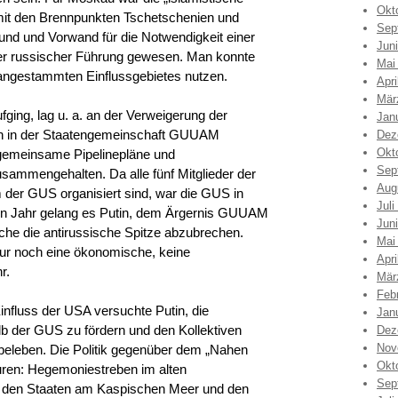
Okt
it den Brennpunkten Tschetschenien und
Sep
nd und Vorwand für die Notwendigkeit einer
Jun
ter russischer Führung gewesen. Man konnte
Mai
 angestammten Einflussgebietes nutzen.
Apri
Mär
fging, lag u. a. an der Verweigerung der
Jan
ch in der Staatengemeinschaft GUUAM
Dez
Okt
h gemeinsame Pipelinepläne und
Sep
sammengehalten. Da alle fünf Mitglieder der
Aug
der GUS organisiert sind, war die GUS in
Juli
nen Jahr gelang es Putin, dem Ärgernis GUUAM
Jun
uche die antirussische Spitze abzubrechen.
Mai
nur noch eine ökonomische, keine
Apri
r.
Mär
Feb
nfluss der USA versuchte Putin, die
Jan
alb der GUS zu fördern und den Kollektiven
Dez
Nov
beleben. Die Politik gegenüber dem „Nahen
Okt
uren: Hegemoniestreben im alten
Sep
it den Staaten am Kaspischen Meer und den