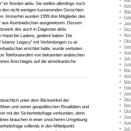
im Norden aktiv. Sie stellen allerdings noch
Apri
n den nicht wenigen kursierenden Gerüchten
Mär
fen. Immerhin wurden 1999 drei Mitglieder des
Feb
d“ aus Aserbaidschan ausgewiesen. Dessen
Jan
etzwerk des auch in Dagestan aktiv
Dez
Nov
n Hand bin Ladens, gedient haben. Die
Okt
f Islamic Legacy“ mit Verbindungen zu al-
Sep
rbaidschan errichtet hatte, wurde verboten.
Aug
n Telefonanrufen von bekannten arabischen
Juli
 eines Anschlages auf die amerikanische
Jun
Mai
Apri
Mär
Feb
Jan
Dez
sächlich unter dem Blickwinkel der
Nov
eer und seiner geopolitischen Rivalitäten und
Okt
r mit der Sicherheitsfrage verbunden, denn
Sep
lines brauchen in einer unsicheren Umgebung
Aug
rheitsfrage vollends in den Mittelpunkt
Juli