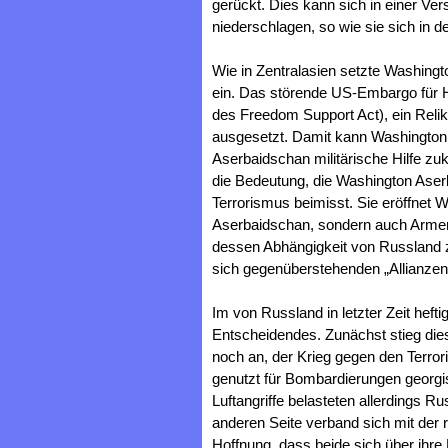
gerückt. Dies kann sich in einer Ve
niederschlagen, so wie sie sich in 
Wie in Zentralasien setzte Washin
ein. Das störende US-Embargo für H
des Freedom Support Act), ein Reli
ausgesetzt. Damit kann Washington 
Aserbaidschan militärische Hilfe z
die Bedeutung, die Washington Ase
Terrorismus beimisst. Sie eröffnet W
Aserbaidschan, sondern auch Armenie
dessen Abhängigkeit von Russland z
sich gegenüberstehenden „Allianzen
Im von Russland in letzter Zeit heft
Entscheidendes. Zunächst stieg di
noch an, der Krieg gegen den Terro
genutzt für Bombardierungen georgis
Luftangriffe belasteten allerdings 
anderen Seite verband sich mit der
Hoffnung, dass beide sich über ihre