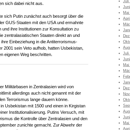
Juli
n sich dabei nicht aus.
Jun
Mai
 sich Putin zunächst auch besorgt über die
Apri
 der GUS-Staaten mit den USA und ermahnte
Mär
nd ihre Institutionen zur Konsultation zu
Jan
e zentralasiatischen Staaten direkt an und
Dez
hre Einbeziehung in die Antiterrorismus-
Okt
Aug
er 2001 sein Veto aufhob, hatten Usbekistan,
Juli
en eigenen Weg beschritten.
Jun
Mai
Mär
Feb
Jan
ger Militärbasen in Zentralasien wird von
Dez
tlimit allerdings auch nicht genannt mit der
Nov
en Terrorismus lange dauern könne.
Okt
in Usbekistan mit 1500 und einen in Kirgistan
Sep
Aug
ner Institutionalisierung. Putins Versuch, mit
Jun
rismus die Kontrolle über Zentralasien und den
Mai
eptember zunichte gemacht. Zur Abwehr der
Apri