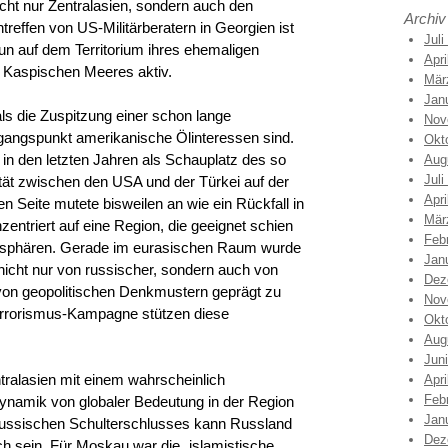
ht nur Zentralasien, sondern auch den
Archiv
effen von US-Militärberatern in Georgien ist
Juli
un auf dem Territorium ihres ehemaligen
Apri
 Kaspischen Meeres aktiv.
Mär
Jan
als die Zuspitzung einer schon lange
Nov
sgangspunkt amerikanische Ölinteressen sind.
Okt
 in den letzten Jahren als Schauplatz des so
Aug
Juli
tät zwischen den USA und der Türkei auf der
Apri
n Seite mutete bisweilen an wie ein Rückfall in
Mär
entriert auf eine Region, die geeignet schien
Feb
sensphären. Gerade im eurasischen Raum wurde
Jan
 nicht nur von russischer, sondern auch von
Dez
 von geopolitischen Denkmustern geprägt zu
Nov
terrorismus-Kampagne stützen diese
Okt
Aug
Jun
ralasien mit einem wahrscheinlich
Apri
Feb
Dynamik von globaler Bedeutung in der Region
Jan
-russischen Schulterschlusses kann Russland
Dez
ch sein. Für Moskau war die „islamistische