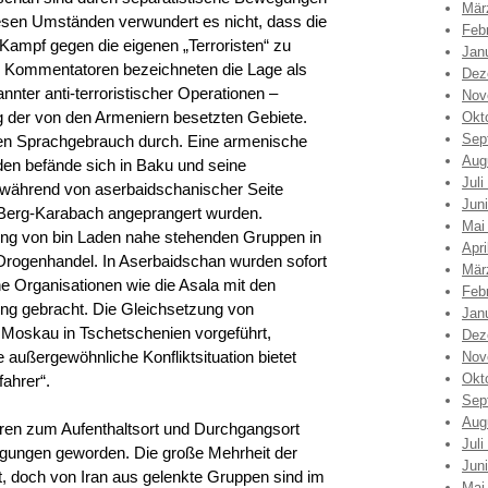
Mär
diesen Umständen verwundert es nicht, dass die
Feb
 Kampf gegen die eigenen „Terroristen“ zu
Jan
e Kommentatoren bezeichneten die Lage als
Dez
nnter anti-terroristischer Operationen –
Nov
g der von den Armeniern besetzten Gebiete.
Okt
Sep
inen Sprachgebrauch durch. Eine armenische
Aug
den befände sich in Baku und seine
Juli
, während von aserbaidschanischer Seite
Jun
Berg-Karabach angeprangert wurden.
Mai
lung von bin Laden nahe stehenden Gruppen in
Apri
Drogenhandel. In Aserbaidschan wurden sofort
Mär
 Organisationen wie die Asala mit den
Feb
ng gebracht. Die Gleichsetzung von
Jan
Moskau in Tschetschenien vorgeführt,
Dez
e außergewöhnliche Konfliktsituation bietet
Nov
Okt
fahrer“.
Sep
Aug
hren zum Aufenthaltsort und Durchgangsort
Juli
nigungen geworden. Die große Mehrheit der
Jun
lt, doch von Iran aus gelenkte Gruppen sind im
Mai