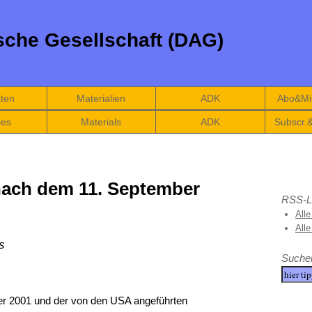
che Gesellschaft (DAG)
äten
Materialien
ADK
Abo&Mit
ies
Materials
ADK
Subscr.
ach dem 11. September
RSS-L
Alle
All
s
Suche
r 2001 und der von den USA angeführten