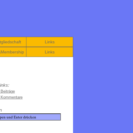
gliedschaft
Links
&Membership
Links
inks:
 Beiträge
e Kommentare
n