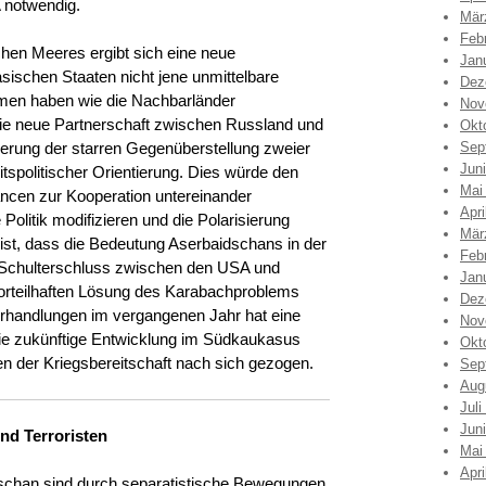
 notwendig.
Mär
Feb
hen Meeres ergibt sich eine neue
Jan
ischen Staaten nicht jene unmittelbare
Dez
hmen haben wie die Nachbarländer
Nov
 die neue Partnerschaft zwischen Russland und
Okt
kerung der starren Gegenüberstellung zweier
Sep
Jun
itspolitischer Orientierung. Dies würde den
Mai
cen zur Kooperation untereinander
Apri
olitik modifizieren und die Polarisierung
Mär
ist, dass die Bedeutung Aserbaidschans in der
Feb
 Schulterschluss zwischen den USA und
Jan
orteilhaften Lösung des Karabachproblems
Dez
erhandlungen im vergangenen Jahr hat eine
Nov
die zukünftige Entwicklung im Südkaukasus
Okt
n der Kriegsbereitschaft nach sich gezogen.
Sep
Aug
Juli
Jun
nd Terroristen
Mai
Apri
schan sind durch separatistische Bewegungen