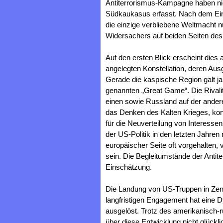
Antiterrorismus-Kampagne haben nic
Südkaukasus erfasst. Nach dem Eintr
die einzige verbliebene Weltmacht n
Widersachers auf beiden Seiten des
Auf den ersten Blick erscheint dies 
angelegten Konstellation, deren Au
Gerade die kaspische Region galt ja
genannten „Great Game“. Die Rivali
einen sowie Russland auf der andere
das Denken des Kalten Krieges, konz
für die Neuverteilung von Interes
der US-Politik in den letzten Jahren
europäischer Seite oft vorgehalten,
sein. Die Begleitumstände der Anti
Einschätzung.
Die Landung von US-Truppen in Zent
langfristigen Engagement hat eine 
ausgelöst. Trotz des amerikanisch
über diese Entwicklung nicht glückli