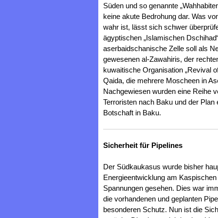
Süden und so genannte „Wahhabiten“ 
keine akute Bedrohung dar. Was vo
wahr ist, lässt sich schwer überprü
ägyptischen „Islamischen Dschiha
aserbaidschanische Zelle soll als N
gewesenen al-Zawahiris, der rechte
kuwaitische Organisation „Revival o
Qaida, die mehrere Moscheen in Ase
Nachgewiesen wurden eine Reihe vo
Terroristen nach Baku und der Plan
Botschaft in Baku.
Sicherheit für Pipelines
Der Südkaukasus wurde bisher haupt
Energieentwicklung am Kaspischen M
Spannungen gesehen. Dies war imme
die vorhandenen und geplanten Pipe
besonderen Schutz. Nun ist die Siche