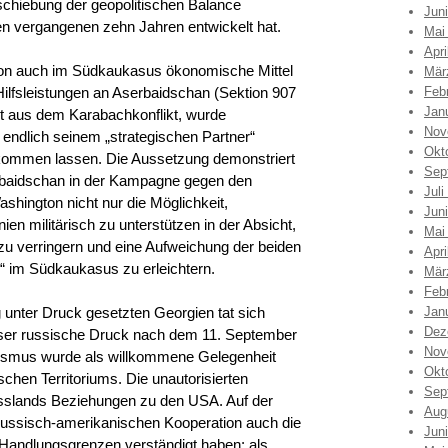
rschiebung der geopolitischen Balance
Jun
den vergangenen zehn Jahren entwickelt hat.
Mai
Apri
gton auch im Südkaukasus ökonomische Mittel
Mär
ilfsleistungen an Aserbaidschan (Sektion 907
Feb
Jan
kt aus dem Karabachkonflikt, wurde
Nov
endlich seinem „strategischen Partner“
Okt
ukommen lassen. Die Aussetzung demonstriert
Sep
rbaidschan in der Kampagne gegen den
Juli
ashington nicht nur die Möglichkeit,
Jun
n militärisch zu unterstützen in der Absicht,
Mai
u verringern und eine Aufweichung der beiden
Apri
“ im Südkaukasus zu erleichtern.
Mär
Feb
ig unter Druck gesetzten Georgien tat sich
Jan
Dez
eser russische Druck nach dem 11. September
Nov
rismus wurde als willkommene Gelegenheit
Okt
chen Territoriums. Die unautorisierten
Sep
Russlands Beziehungen zu den USA. Auf der
Aug
 russisch-amerikanischen Kooperation auch die
Jun
 Handlungsgrenzen verständigt haben: als