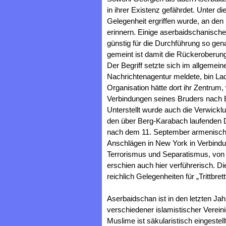
in ihrer Existenz gefährdet. Unter 
Gelegenheit ergriffen wurde, an den
erinnern. Einige aserbaidschanisch
günstig für die Durchführung so gena
gemeint ist damit die Rückeroberun
Der Begriff setzte sich im allgeme
Nachrichtenagentur meldete, bin La
Organisation hätte dort ihr Zentrum
Verbindungen seines Bruders nach 
Unterstellt wurde auch die Verwick
den über Berg-Karabach laufenden 
nach dem 11. September armenische
Anschlägen in New York in Verbindu
Terrorismus und Separatismus, von 
erschien auch hier verführerisch. Di
reichlich Gelegenheiten für „Trittbrett
Aserbaidschan ist in den letzten Ja
verschiedener islamistischer Verei
Muslime ist säkularistisch eingestel